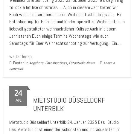
Weihnachtsfotoshooting 2025 22. Oktober 2025 Its beginning
to look a lot like christmas … Auch in diesem Jahr bieten wir
Euch wieder unsere besonderen Weihnachtsshootings an. Ein
Fotoshooting für Familien und Kinder speziell zu Weihnachten. In
liebevoll gestalteter weihnachtlicher Kulisse.Auch in diesem
Jahr stehen Euch einige Termine Wochentags wie auch
Samstags für Euer Weihnachtsshooting zur Verfügung. Ein…
weiter lesen
Posted in
Angebote
,
Fotoshootings
,
Fotostudio News
Leave a
comment
24
MIETSTUDIO DÜSSELDORF
JAN.
UNTERBILK
Mietstudio Düsseldorf Unterbilk 24. Januar 2025 Das Studio:
Das Mietstudio ist eines der schönsten und individuellsten in